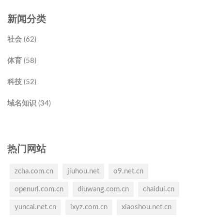
新闻分类
社会 (62)
体育 (58)
科技 (52)
域名知识 (34)
热门网站
zcha.com.cn
jiuhou.net
o9.net.cn
openurl.com.cn
diuwang.com.cn
chaidui.cn
yuncai.net.cn
ixyz.com.cn
xiaoshou.net.cn