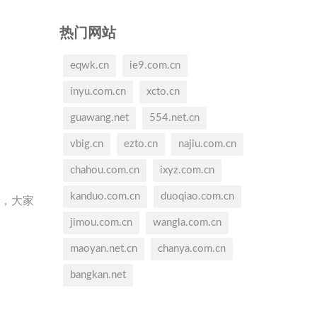
热门网站
eqwk.cn
ie9.com.cn
inyu.com.cn
xcto.cn
guawang.net
554.net.cn
vbig.cn
ezto.cn
najiu.com.cn
chahou.com.cn
ixyz.com.cn
kanduo.com.cn
duoqiao.com.cn
天，大家
jimou.com.cn
wangla.com.cn
maoyan.net.cn
chanya.com.cn
。
bangkan.net